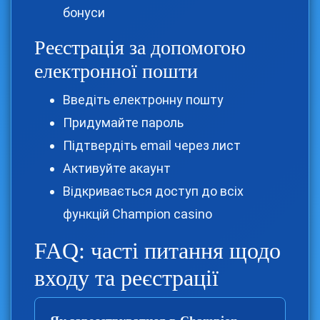
бонуси
Реєстрація за допомогою
електронної пошти
Введіть електронну пошту
Придумайте пароль
Підтвердіть email через лист
Активуйте акаунт
Відкривається доступ до всіх
функцій Сhampion casino
FAQ: часті питання щодо
входу та реєстрації