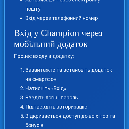
пошту
Вхід через телефонний номер
Вхід у Сhampion через
мобільний додаток
Процес входу в додатку:
Завантажте та встановіть додаток
на смартфон
Натисніть «Вхід»
Введіть логін і пароль
Підтвердіть авторизацію
Відкривається доступ до всіх ігор та
бонусів