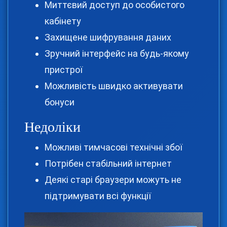
Миттєвий доступ до особистого
кабінету
Захищене шифрування даних
Зручний інтерфейс на будь-якому
пристрої
Можливість швидко активувати
бонуси
Недоліки
Можливі тимчасові технічні збої
Потрібен стабільний інтернет
Деякі старі браузери можуть не
підтримувати всі функції